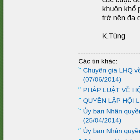
khuôn khổ p
trở nên đa 
K.Tùng
Các tin khác:
Chuyên gia LHQ về 
(07/06/2014)
PHÁP LUẬT VỀ HỘ
QUYỀN LẬP HỘI LÀ
Ủy ban Nhân quyề
(25/04/2014)
Ủy ban Nhân quyề