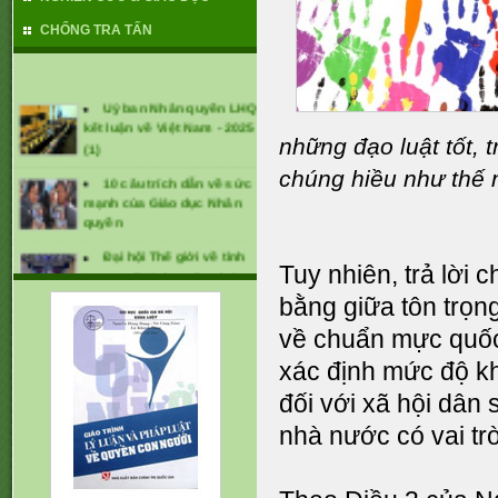
CHỐNG TRA TẤN
Uỷ ban Nhân quyền LHQ
kết luận về Việt Nam - 2025
(1)
những đạo luật tốt,
10 câu trích dẫn về sức
chúng hiều như thế n
mạnh của Giáo dục Nhân
quyền
Đại hội Thế giới về tình
trạng mất tích cưỡng bức
Tuy nhiên, trả lời 
lần thứ 1 (tháng 1/2025)
bằng giữa tôn trọng
CÁC KHUYẾN NGHỊ ĐỐI
về chuẩn mực quốc 
VỚI VIỆT NAM TẠI UPR -
2024
xác định mức độ khả
đối với xã hội dân
nhà nước có vai trò