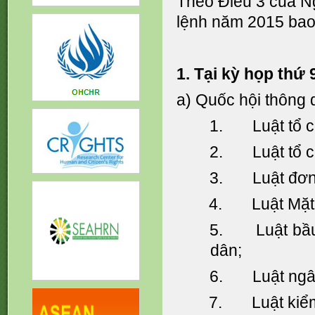
Theo Điều 3 của Ng
lệnh năm 2015 bao
1. Tại kỳ họp thứ
a) Quốc hội thông 
1. Luật tổ ch
2. Luật tổ c
3. Luật đơn vị
4. Luật Mặt t
5. Luật bầu c
dân;
6. Luật ngân
7. Luật kiểm 