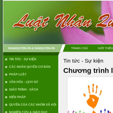
NHANQUYEN.VN & DANQUYEN.VN
TRANG CHỦ
GIỚI THIỆU
TIN TỨC - SỰ KIỆN
Tin tức - Sự kiện
CÁC NHÂN QUYỀN CƠ BẢN
Chương trình 
PHÁP LUẬT
VĂN HÓA - LỊCH SỬ
GIÁO TRÌNH - SÁCH
HIẾN PHÁP
QUYỀN CỦA CÁC NHÓM XÃ HỘI
NGHIÊN CỨU & GIÁO DỤC