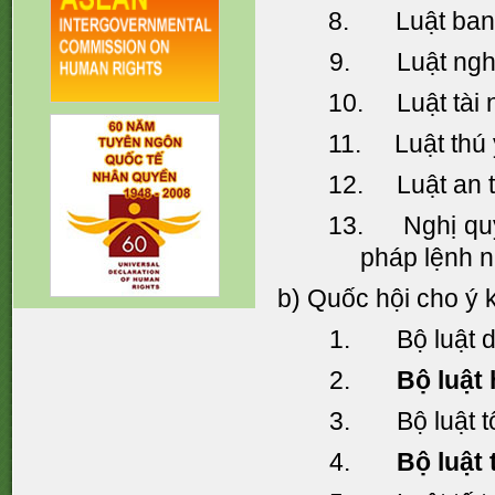
8. Luật ban 
9. Luật nghĩa
10. Luật tài n
11. Luật thú 
12. Luật an t
13. Nghị quyế
pháp lệnh 
b) Quốc hội cho ý 
1. Bộ luật dâ
2.
Bộ luật
3. Bộ luật tố
4.
Bộ luật 